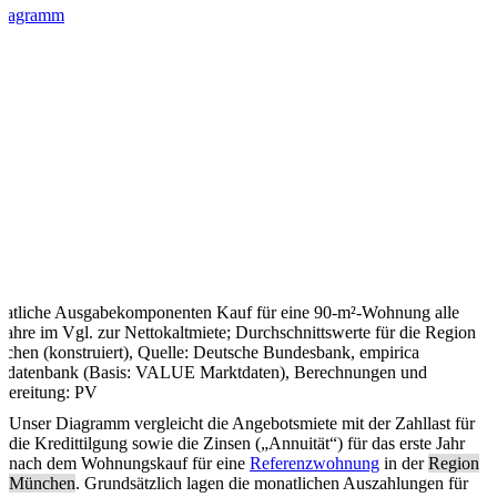
atliche Ausgabekomponenten Kauf für eine 90-m²-Wohnung alle
jahre im Vgl. zur Nettokaltmiete; Durchschnittswerte für die Region
chen (konstruiert), Quelle: Deutsche Bundesbank, empirica
isdatenbank (Basis: VALUE Marktdaten), Berechnungen und
bereitung: PV
Unser Diagramm vergleicht die Angebotsmiete mit der Zahllast für
die Kredittilgung sowie die Zinsen („Annuität“) für das erste Jahr
nach dem Wohnungskauf für eine
Referenzwohnung
in der
Region
München
. Grundsätzlich lagen die monatlichen Auszahlungen für