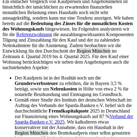
Ein einfacher Vergleich von Kaufpreisen und Angebotsmieten ist
hinsichtlich der tatsächlichen zu erwartenden finanziellen
monatlichen Belastung eines Haushalts noch nicht sehr
aussagekräftig, sondern kann nur eine Tendenz anzeigen. Wir haben
bereits auf die
Bedeutung des Zinses für die monatlichen Kosten
des Wohnungskaufs
hingewiesen. Im Folgenden analysieren wir
für die
Referenzwohnung
die auszahlungswirksamen Komponenten
Tilgung und Zinszahlung für den Kauf und der zu zahlenden
Nettokaltmiete für die Anmietung. Zudem beobachten wir die
Entwicklung für den Durchschnitt der
Region München
im
Zeitraum 4. Quartal 2019 bis 4. Quartal 2025. Für den Kauf einer
Wohnung berücksichtigen wir neben dem Angebotspreis auch die
nachstehenden Aspekte:
Der Kaufpreis ist in der Realität noch um die
Grunderwerbssteuer
zu erhöhen, die in Bayern 3,5 %
beträgt, sowie um
Nebenkosten
in Höhe von etwa 2 % für
notarielle Beurkundung und Eintragung ins Grundbuch.
Gemäß einer Studie des Instituts der deutschen Wirtschaft im
Auftrag des Verbands der Sparda-Banken e.V. belief sich die
durchschnittliche
Fremdkapitalquote
2025 in Deutschland
zur Finanzierung eines Wohnungskaufs auf 87 %
Verband der
Sparda-Banken e.V. 2025
. Wir kalkulieren etwas
konservativer mit der Annahme, dass ein Haushalt in der
Region München
den Bruttokaufpreis einer selbst genutzten