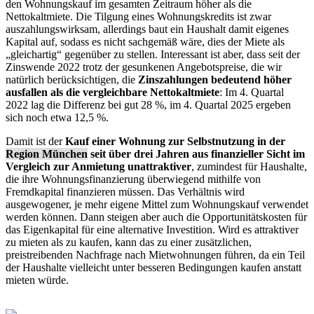
den Wohnungskauf im gesamten Zeitraum höher als die
Nettokaltmiete. Die Tilgung eines Wohnungskredits ist zwar
auszahlungswirksam, allerdings baut ein Haushalt damit eigenes
Kapital auf, sodass es nicht sachgemäß wäre, dies der Miete als
„gleichartig“ gegenüber zu stellen. Interessant ist aber, dass seit der
Zinswende 2022 trotz der gesunkenen Angebotspreise, die wir
natürlich berücksichtigen, die
Zinszahlungen bedeutend höher
ausfallen als die vergleichbare Nettokaltmiete
: Im 4. Quartal
2022 lag die Differenz bei gut 28 %, im 4. Quartal 2025 ergeben
sich noch etwa 12,5 %.
Damit ist der
Kauf einer Wohnung zur Selbstnutzung in der
Region München
seit über drei Jahren aus finanzieller Sicht im
Vergleich zur Anmietung unattraktiver
, zumindest für Haushalte,
die ihre Wohnungsfinanzierung überwiegend mithilfe von
Fremdkapital finanzieren müssen. Das Verhältnis wird
ausgewogener, je mehr eigene Mittel zum Wohnungskauf verwendet
werden können. Dann steigen aber auch die Opportunitätskosten für
das Eigenkapital für eine alternative Investition. Wird es attraktiver
zu mieten als zu kaufen, kann das zu einer zusätzlichen,
preistreibenden Nachfrage nach Mietwohnungen führen, da ein Teil
der Haushalte vielleicht unter besseren Bedingungen kaufen anstatt
mieten würde.