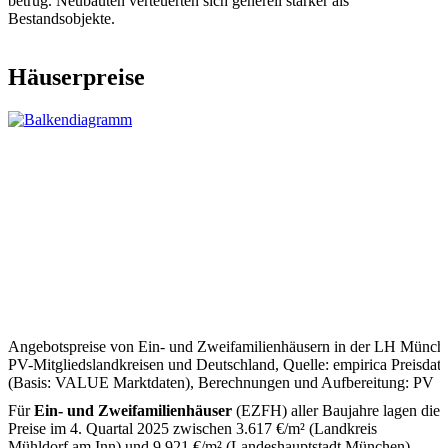
betrug. Neubauten verteuerten sich generell stärker als
Bestandsobjekte.
Häuserpreise
Angebotspreise von Ein- und Zweifamilienhäusern in der LH Münch
PV-Mitgliedslandkreisen und Deutschland, Quelle: empirica Preisdat
(Basis: VALUE Marktdaten), Berechnungen und Aufbereitung: PV
Für
Ein- und Zweifamilienhäuser
(EZFH) aller Baujahre lagen die
Preise im 4. Quartal 2025 zwischen 3.617 €/m² (Landkreis
Mühldorf am Inn) und 9.921 €/m² (Landeshauptstadt München).