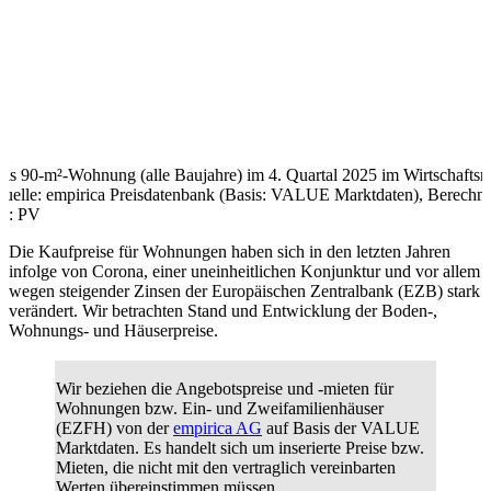
is 90-m²-Wohnung (alle Baujahre) im 4. Quartal 2025 im Wirtschafts
uelle: empirica Preisdatenbank (Basis: VALUE Marktdaten), Berechn
ng: PV
Die Kaufpreise für Wohnungen haben sich in den letzten Jahren
infolge von Corona, einer uneinheitlichen Konjunktur und vor allem
wegen steigender Zinsen der Europäischen Zentralbank (EZB) stark
verändert. Wir betrachten Stand und Entwicklung der Boden-,
Wohnungs- und Häuserpreise.
Wir beziehen die
Angebotspreise und -mieten für
Wohnungen bzw. Ein- und Zweifamilienhäuser
(EZFH)
von der
empirica AG
auf Basis der VALUE
Marktdaten. Es handelt sich um inserierte Preise bzw.
Mieten, die nicht mit den vertraglich vereinbarten
Werten übereinstimmen müssen.