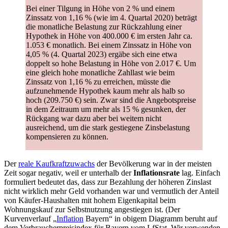
Bei einer Tilgung in Höhe von 2 % und einem
Zinssatz von 1,16 % (wie im 4. Quartal 2020) beträgt
die monatliche Belastung zur Rückzahlung einer
Hypothek in Höhe von 400.000 € im ersten Jahr ca.
1.053 € monatlich. Bei einem Zinssatz in Höhe von
4,05 % (4. Quartal 2023) ergäbe sich eine etwa
doppelt so hohe Belastung in Höhe von 2.017 €. Um
eine gleich hohe monatliche Zahllast wie beim
Zinssatz von 1,16 % zu erreichen, müsste die
aufzunehmende Hypothek kaum mehr als halb so
hoch (209.750 €) sein. Zwar sind die Angebotspreise
in dem Zeitraum um mehr als 15 % gesunken, der
Rückgang war dazu aber bei weitem nicht
ausreichend, um die stark gestiegene Zinsbelastung
kompensieren zu können.
Der
reale Kaufkraftzuwachs
der Bevölkerung war in der meisten
Zeit sogar negativ, weil er unterhalb der
Inflationsrate
lag. Einfach
formuliert bedeutet das, dass zur Bezahlung der höheren Zinslast
nicht wirklich mehr Geld vorhanden war und vermutlich der Anteil
von Käufer-Haushalten mit hohem Eigenkapital beim
Wohnungskauf zur Selbstnutzung angestiegen ist. (Der
Kurvenverlauf „
Inflation
Bayern“ in obigem Diagramm beruht auf
dem Verbraucherpreisindex für Bayern vom LfStat. Wir verwenden