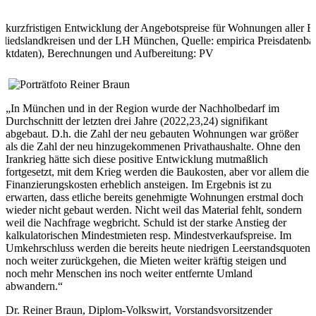
er kurzfristigen Entwicklung der Angebotspreise für Wohnungen aller B
liedslandkreisen und der LH München, Quelle: empirica Preisdatenban
tdaten), Berechnungen und Aufbereitung: PV
„In München und in der Region wurde der Nachholbedarf im
Durchschnitt der letzten drei Jahre (2022,23,24) signifikant
abgebaut. D.h. die Zahl der neu gebauten Wohnungen war größer
als die Zahl der neu hinzugekommenen Privathaushalte. Ohne den
Irankrieg hätte sich diese positive Entwicklung mutmaßlich
fortgesetzt, mit dem Krieg werden die Baukosten, aber vor allem die
Finanzierungskosten erheblich ansteigen. Im Ergebnis ist zu
erwarten, dass etliche bereits genehmigte Wohnungen erstmal doch
wieder nicht gebaut werden. Nicht weil das Material fehlt, sondern
weil die Nachfrage wegbricht. Schuld ist der starke Anstieg der
kalkulatorischen Mindestmieten resp. Mindestverkaufspreise. Im
Umkehrschluss werden die bereits heute niedrigen Leerstandsquoten
noch weiter zurückgehen, die Mieten weiter kräftig steigen und
noch mehr Menschen ins noch weiter entfernte Umland
abwandern.“
Dr. Reiner Braun, Diplom-Volkswirt, Vorstandsvorsitzender