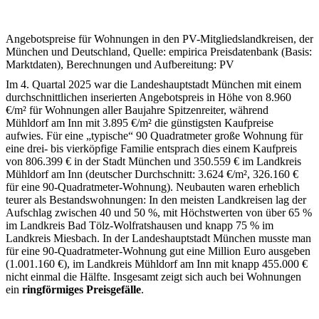
Angebotspreise für Wohnungen in den PV-Mitgliedslandkreisen, der
München und Deutschland, Quelle: empirica Preisdatenbank (Basis
Marktdaten), Berechnungen und Aufbereitung: PV
Im 4. Quartal 2025 war die Landeshauptstadt München mit einem
durchschnittlichen inserierten Angebotspreis in Höhe von 8.960
€/m² für Wohnungen aller Baujahre Spitzenreiter, während
Mühldorf am Inn mit 3.895 €/m² die günstigsten Kaufpreise
aufwies. Für eine „typische“ 90 Quadratmeter große Wohnung für
eine drei- bis vierköpfige Familie entsprach dies einem Kaufpreis
von 806.399 € in der Stadt München und 350.559 € im Landkreis
Mühldorf am Inn (deutscher Durchschnitt: 3.624 €/m², 326.160 €
für eine 90-Quadratmeter-Wohnung). Neubauten waren erheblich
teurer als Bestandswohnungen: In den meisten Landkreisen lag der
Aufschlag zwischen 40 und 50 %, mit Höchstwerten von über 65 %
im Landkreis Bad Tölz-Wolfratshausen und knapp 75 % im
Landkreis Miesbach. In der Landeshauptstadt München musste man
für eine 90-Quadratmeter-Wohnung gut eine Million Euro ausgeben
(1.001.160 €), im Landkreis Mühldorf am Inn mit knapp 455.000 €
nicht einmal die Hälfte. Insgesamt zeigt sich auch bei Wohnungen
ein
ringförmiges Preisgefälle
.