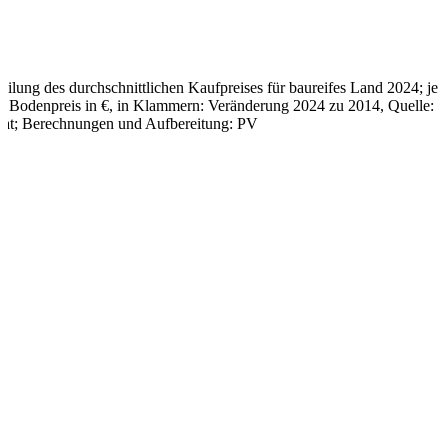
Wirtschaftsraum
München
ein
klassisches
„Schalenmodell“
:
teilung des durchschnittlichen Kaufpreises für baureifes Land 2024; je
Die
.: Bodenpreis in €, in Klammern: Veränderung 2024 zu 2014, Quelle:
höchsten
tat; Berechnungen und Aufbereitung: PV
Kaufwerte
für
baureifes
Land
wurden
in
der
Stadt
München
und
im
dicht
besiedelten
Landkreis
München
gemessen.
Es
folgt