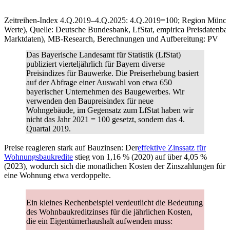
Zeitreihen-Index 4.Q.2019–4.Q.2025: 4.Q.2019=100; Region München
Werte), Quelle: Deutsche Bundesbank, LfStat, empirica Preisdaten
Marktdaten), MB-Research, Berechnungen und Aufbereitung: PV
Das Bayerische Landesamt für Statistik (LfStat)
publiziert vierteljährlich für Bayern diverse
Preisindizes
für Bauwerke. Die Preiserhebung basiert
auf der Abfrage einer Auswahl von etwa 650
bayerischer Unternehmen des Baugewerbes. Wir
verwenden den Baupreisindex für neue
Wohngebäude, im Gegensatz zum LfStat haben wir
nicht das Jahr 2021 = 100 gesetzt, sondern das 4.
Quartal 2019.
Preise reagieren stark auf Bauzinsen: Der
effektive Zinssatz für
Wohnungsbaukredite
stieg von 1,16 % (2020) auf über 4,05 %
(2023), wodurch sich die monatlichen Kosten der Zinszahlungen für
eine Wohnung etwa verdoppelte.
Ein kleines Rechenbeispiel verdeutlicht die Bedeutung
des Wohnbaukreditzinses für die jährlichen Kosten,
die ein Eigentümerhaushalt aufwenden muss: