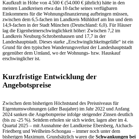
Kaufkraft in Höhe von 4.500 € (54.000 € jährlich) hätte in den
meisten Landkreisen etwa das 10-fache seines verfügbaren
Einkommens für die Wohnungsfinanzierung aufbringen müssen,
zwischen dem 6,5-fachen im Landkreis Mühldorf am Inn und dem
14,9-fachen in der Stadt München (Deutschland: 6,0). Für Häuser
lag die Eigenheimerschwinglichkeit höher: Zwischen 7,2 im
Landkreis Neuburg-Schrobenhausen und 17,7 in der
Landeshauptstadt. Dieses starke „Erschwinglichkeitsgefälle“ ist ein
Grund für den typischen Wanderungsverlust der Landeshauptstadt
gegenüber dem Umland, wo der Wohnungs- bzw. Hauskauf
erschwinglicher ist.
Kurzfristige Entwicklung der
Angebotspreise
Zwischen dem bisherigen Höchststand des Preisniveaus für
Eigentumswohnungen (aller Baujahre) im Jahr 2022 und Anfang
2024 sanken die Angebotspreise infolge steigender Zinsen deutlich
(bis zu -25 %). Seitdem erholen sie sich wieder, lagen aber im 4.
Quartal 2025 – mit Ausnahme der Landkreise Ebersberg, Aichach-
Friedberg und Weilheim-Schongau – immer noch unter dem
bisherigen Maximum. Grundsätzlich waren die
Schwankungen bei