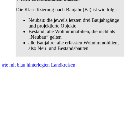
Die Klassifizierung nach Baujahr (BJ) ist wie folgt:
Neubau: die jeweils letzten drei Baujahrgänge
und projektierte Objekte
Bestand: alle Wohnimmobilien, die nicht als
„Neubau“ gelten
alle Baujahre: alle erfassten Wohnimmobilien,
also Neu- und Bestandsbauten
Bodenpreise:
Durchschnittliche
Kaufwerte
für
Bauland
2024
zeigt
sich
im