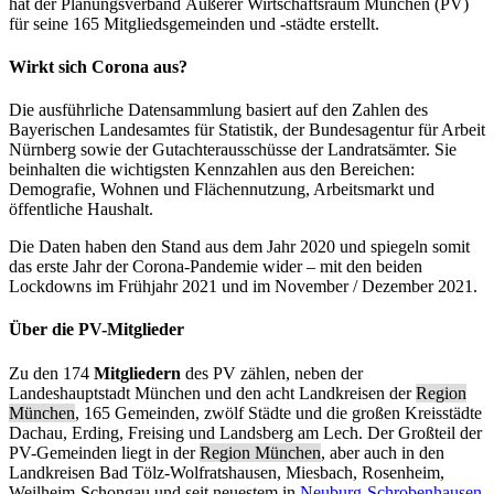
hat der Planungsverband Äußerer Wirtschaftsraum München (PV)
für seine 165 Mitgliedsgemeinden und -städte erstellt.
Wirkt sich Corona aus?
Die ausführliche Datensammlung basiert auf den Zahlen des
Bayerischen Landesamtes für Statistik, der Bundesagentur für Arbeit
Nürnberg sowie der Gutachterausschüsse der Landratsämter. Sie
beinhalten die wichtigsten Kennzahlen aus den Bereichen:
Demografie, Wohnen und Flächennutzung, Arbeitsmarkt und
öffentliche Haushalt.
Die Daten haben den Stand aus dem Jahr 2020 und spiegeln somit
das erste Jahr der Corona-Pandemie wider – mit den beiden
Lockdowns im Frühjahr 2021 und im November / Dezember 2021.
Über die PV-Mitglieder
Zu den 174
Mitgliedern
des PV zählen, neben der
Landeshauptstadt München und den acht Landkreisen der
Region
München
, 165 Gemeinden, zwölf Städte und die großen Kreisstädte
Dachau, Erding, Freising und Landsberg am Lech. Der Großteil der
PV-Gemeinden liegt in der
Region München
, aber auch in den
Landkreisen Bad Tölz-Wolfratshausen, Miesbach, Rosenheim,
Weilheim-Schongau und seit neuestem in
Neuburg-Schrobenhausen