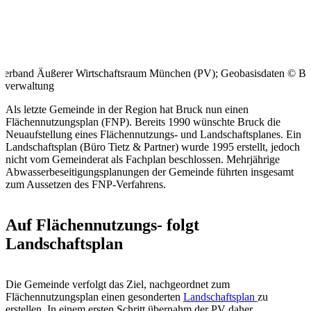
verband Äußerer Wirtschaftsraum München (PV); Geobasisdaten © Ba
sverwaltung
Als letzte Gemeinde in der Region hat Bruck nun einen
Flächennutzungsplan (FNP). Bereits 1990 wünschte Bruck die
Neuaufstellung eines Flächennutzungs- und Landschaftsplanes. Ein
Landschaftsplan (Büro Tietz & Partner) wurde 1995 erstellt, jedoch
nicht vom Gemeinderat als Fachplan beschlossen. Mehrjährige
Abwasserbeseitigungsplanungen der Gemeinde führten insgesamt
zum Aussetzen des FNP-Verfahrens.
Auf Flächennutzungs- folgt
Landschaftsplan
Die Gemeinde verfolgt das Ziel, nachgeordnet zum
Flächennutzungsplan einen gesonderten
Landschaftsplan
zu
erstellen. In einem ersten Schritt übernahm der PV daher