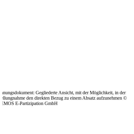
Vorteile
für
Kommunen
und
den
PV
Insgesamt
vereinfacht
eine
solche
Plattform
die
lanungsdokument: Gegliederte Ansicht, mit der Möglichkeit, in der
Arbeit
tellungnahme den direkten Bezug zu einem Absatz aufzunehmen ©
zwischen
EMOS E-Partizipation GmbH
den
Verantwortlichen
der
Bauleitplanung
in
den