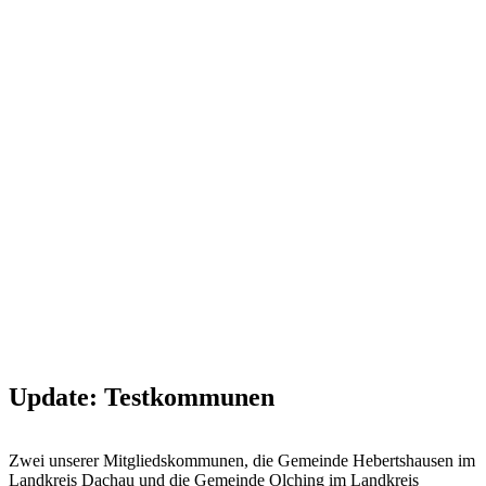
Die
Möglichkeit,
Stellungnahmen
mit
Elementen
in
der
Planzeichnung
zu
verknüpfen,
hilft
insbesondere
Bürgerinnen
und
Bürgern
bei
der
Orientierung.“
Update: Testkommunen
Zwei unserer Mitgliedskommunen, die Gemeinde Hebertshausen im
Landkreis Dachau und die Gemeinde Olching im Landkreis